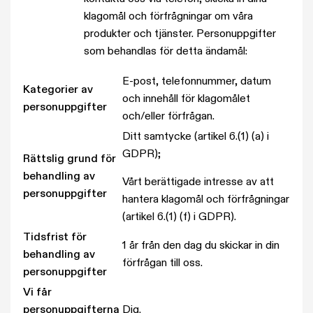
klagomål och förfrågningar om våra
produkter och tjänster. Personuppgifter
som behandlas för detta ändamål:
E-post, telefonnummer, datum
Kategorier av
och innehåll för klagomålet
personuppgifter
och/eller förfrågan.
Ditt samtycke (artikel 6.(1) (a) i
GDPR);
Rättslig grund för
behandling av
Vårt berättigade intresse av att
personuppgifter
hantera klagomål och förfrågningar
(artikel 6.(1) (f) i GDPR).
Tidsfrist för
1 år från den dag du skickar in din
behandling av
förfrågan till oss.
personuppgifter
Vi får
personuppgifterna
Dig.