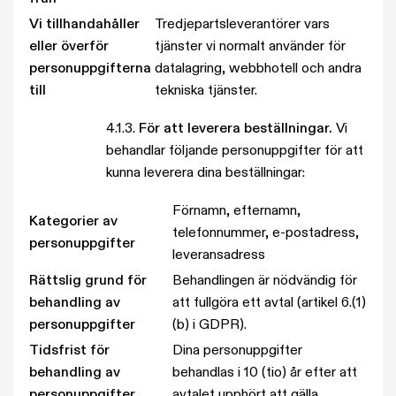
Vi tillhandahåller
Tredjepartsleverantörer vars
eller överför
tjänster vi normalt använder för
personuppgifterna
datalagring, webbhotell och andra
till
tekniska tjänster.
4.1.3.
För att leverera beställningar.
Vi
behandlar följande personuppgifter för att
kunna leverera dina beställningar:
Förnamn, efternamn,
Kategorier av
telefonnummer, e-postadress,
personuppgifter
leveransadress
Rättslig grund för
Behandlingen är nödvändig för
behandling av
att fullgöra ett avtal (artikel 6.(1)
personuppgifter
(b) i GDPR).
Tidsfrist för
Dina personuppgifter
behandling av
behandlas i 10 (tio) år efter att
personuppgifter
avtalet upphört att gälla.