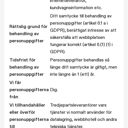
internetleverantör,
kundvagnsinformation etc.
Ditt samtycke till behandling av
personuppgifter (artikel 6.1 a i
Rättslig grund för
GDPR), berättigat intresse av att
behandling av
säkerställa att webbplatsen
personuppgifter
fungerar korrekt (artikel 6.(1) (f) i
GDPR).
Tidsfrist för
Personuppgifter behandlas så
behandling av
länge ditt samtycke är giltigt, men
personuppgifter
inte längre än 1 (ett) år.
Vi får
personuppgifterna
Dig.
från
Vi tillhandahåller
Tredjepartsleverantörer vars
eller överför
tjänster vi normalt använder för
personuppgifterna
datalagring, webbhotell och andra
till
tekniska tjänster.