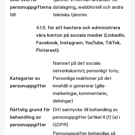
eller överför
tjänster vi normalt använder för
personuppgifterna
datalagring, webbhotell och andra
till
tekniska tjänster.
4.1.8.
för att hantera och administrera
våra konton på sociala medier (LinkedIn,
Facebook, Instagram, YouTube, TikTok,
Pinterest):
Namnet på det sociala
nätverkskontot; personligt foto;
Kategorier av
Personliga reaktioner på det
personuppgifter
innehåll vi genererar (gilla-
markeringar, kommentarer,
delningar)
Rättslig grund för
Ditt samtycke till behandling av
behandling av
personuppgifter (artikel 6.(1) (a) i
personuppgifter
GDPR)
Personuppgifter behandlas så