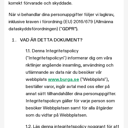
korrekt förvarade och skyddade.
När vi behandlar dina personuppgifter följer vi lagkrav,
inklusive kraven i förordning (EU) 2016/679 (Allmänna
dataskyddsförordningen) ("
GDPR").
VAD ÄR DETTA DOKUMENT?
1.1. Denna Integritetspolicy
("Integritetspolicyn") informerar dig om våra
riktlinjer angående insamling, användning och
utlämnande av data när du besöker vår
webbplats
www.burga.se
("Webbplats"),
beställer varor, ingår avtal med oss eller på
annat sätt tillhandahåller dina personuppgifter.
Integritetspolicyn gäller för varje person som
besöker Webbplatsen samt för alla åtgärder
som du vidtar på Webbplatsen.
1.2. Läs denna integritetspolicy noggrant för att