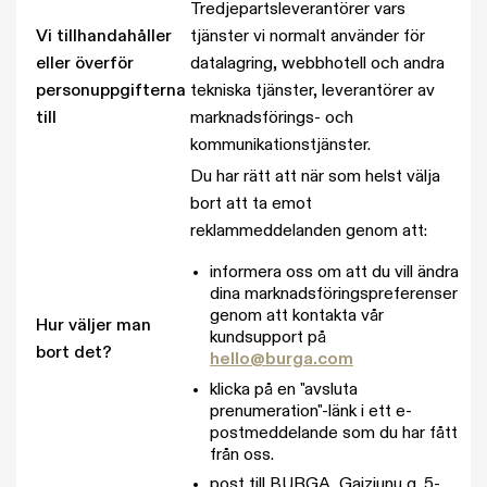
Tredjepartsleverantörer vars
Vi tillhandahåller
tjänster vi normalt använder för
eller överför
datalagring, webbhotell och andra
personuppgifterna
tekniska tjänster, leverantörer av
till
marknadsförings- och
kommunikationstjänster.
Du har rätt att när som helst välja
bort att ta emot
reklammeddelanden genom att:
informera oss om att du vill ändra
dina marknadsföringspreferenser
genom att kontakta vår
Hur väljer man
kundsupport på
bort det?
hello@burga.com
klicka på en "avsluta
prenumeration"-länk i ett e-
postmeddelande som du har fått
från oss.
post till BURGA, Gaiziunu g. 5-