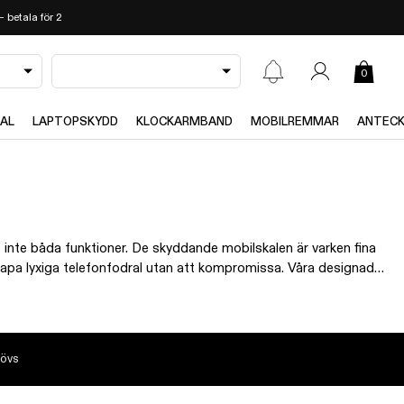
 betala för 2
0
RAL
LAPTOPSKYDD
KLOCKARMBAND
MOBILREMMAR
ANTECK
- inte båda funktioner. De skyddande mobilskalen är varken fina
skapa lyxiga telefonfodral utan att kompromissa. Våra designade
iaomi 12 mobilskal du kan köpa nu.
hövs