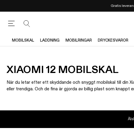
Gratis leverans
MOBILSKAL
LADDNING
MOBILRINGAR
DRYCKESVAROR
XIAOMI 12 MOBILSKAL
När du letar efter ett skyddande och snyggt mobilskal till din X
eller trendiga. Och de fina är gjorda av billig plast som knap
mobilskal är kraftiga, stöttåliga och erbjuder maximalt skydd
Äls