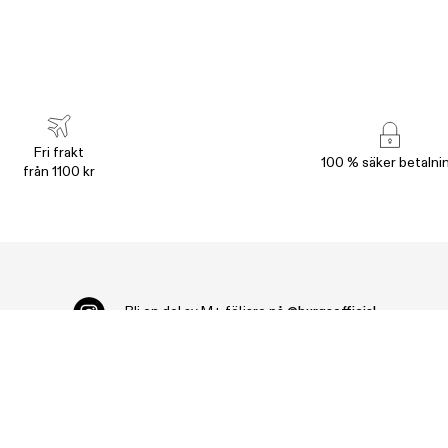
Fri frakt
100 % säker betalni
från 1100 kr
Bli en del av
M+ följare på
@burgaofficial