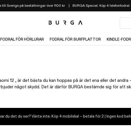
 till Sverige på beställningar över 1100 kr
BURGA Special: Köp 4 telefonfodral –
FODRAL FÖR HÖRLURAR
FODRAL FÖR SURFPLATTOR
KINDLE-FOD
iaomi 12 , är det bästa du kan hoppas på är det ena eller det andra 
pt erbjuder något skydd. Det är därför BURGA bestämde sig för att 
, men de är också tunna och 100 % snygga.Det är så BURGA- bästa X
kar du det du ser? Vänta inte: Köp 4 mobilskal – betala för 2 | Ingen kod be