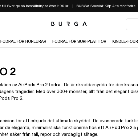
 till Sverige på beställningar över 1100 kr
BURGA Special: Köp 4 telefonfodral –
FODRAL FÖR HÖRLURAR
FODRAL FÖR SURFPLATTOR
KINDLE-FOD
O 2
ektion av
AirPods Pro 2 fodral
. De är skräddarsydda för den kräsna
gens tragedier. Med över 300+ mönster, allt från det elegant diskreta 
rPods Pro 2.
recision för att erbjuda det ultimata skyddet. De avancerade funkti
r de eleganta, minimalistiska funktionerna hos ett
AirPod Pro 2:a
nhet säker från fall, repor och vardagligt slitage.