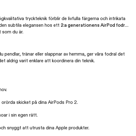
valitativa tryckteknik förblir de livfulla färgerna och intrikata
n den subtila elegansen hos ett
2:a generationens AirPod fodral
kt som du är.
 pendlar, tränar eller slappnar av hemma, ger våra fodral det
t aldrig varit enklare att koordinera din teknik.
hov.
t orörda skicket på dina AirPods Pro 2.
ar i sin egen rätt.
och snyggt att utrusta dina Apple produkter.