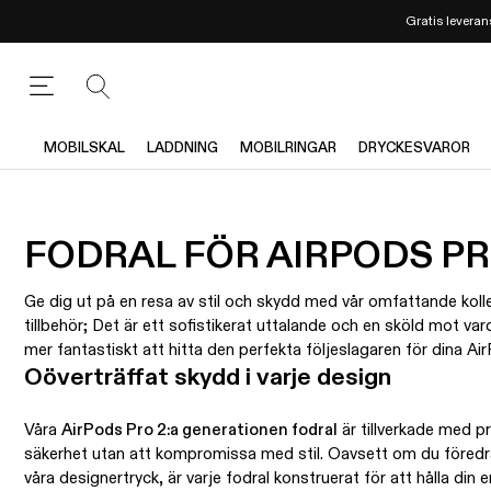
Gratis leverans
MOBILSKAL
LADDNING
MOBILRINGAR
DRYCKESVAROR
FODRAL FÖR AIRPODS PR
Ge dig ut på en resa av stil och skydd med vår omfattande koll
tillbehör; Det är ett sofistikerat uttalande och en sköld mot varda
mer fantastiskt att hitta den perfekta följeslagaren för dina Ai
Oöverträffat skydd i varje design
Våra
AirPods Pro 2:a generationen fodral
är tillverkade med p
säkerhet utan att kompromissa med stil. Oavsett om du föredra
våra designertryck, är varje fodral konstruerat för att hålla din e