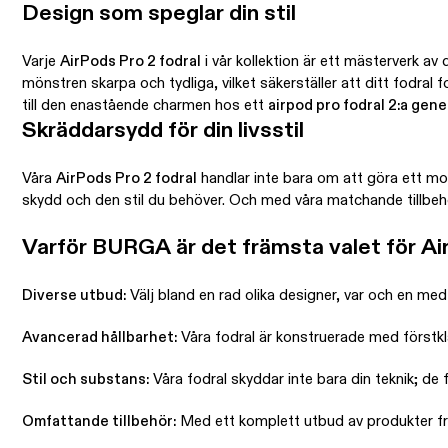
Design som speglar din stil
Varje
AirPods Pro 2 fodral
i vår kollektion är ett mästerverk av 
mönstren skarpa och tydliga, vilket säkerställer att ditt fodral 
till den enastående charmen hos ett
airpod pro fodral 2:a gen
Skräddarsydd för din livsstil
Våra
AirPods Pro 2 fodral
handlar inte bara om att göra ett mod
skydd och den stil du behöver. Och med våra matchande tillbehö
Varför BURGA är det främsta valet för Ai
Diverse utbud:
Välj bland en rad olika designer, var och en me
Avancerad hållbarhet:
Våra fodral är konstruerade med förstkla
Stil och substans:
Våra fodral skyddar inte bara din teknik; de 
Omfattande tillbehör:
Med ett komplett utbud av produkter f