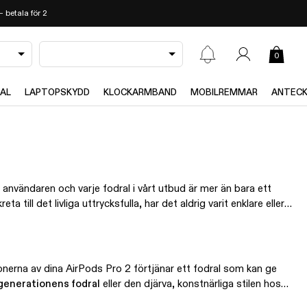
 betala för 2
0
RAL
LAPTOPSKYDD
KLOCKARMBAND
MOBILREMMAR
ANTECK
 användaren och varje fodral i vårt utbud är mer än bara ett
till det livliga uttrycksfulla, har det aldrig varit enklare eller
onerna av dina AirPods Pro 2 förtjänar ett fodral som kan ge
 generationens fodral
eller den djärva, konstnärliga stilen hos