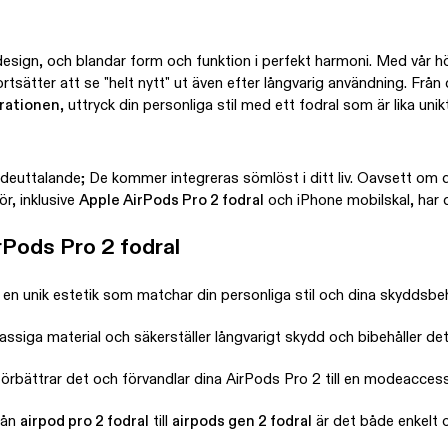
design, och blandar form och funktion i perfekt harmoni. Med vår högk
fortsätter att se "helt nytt" ut även efter långvarig användning. Frå
erationen
, uttryck din personliga stil med ett fodral som är lika uni
euttalande; De kommer integreras sömlöst i ditt liv. Oavsett om du
r, inklusive
Apple AirPods Pro 2 fodral
och iPhone mobilskal, har de
rPods Pro 2 fodral
d en unik estetik som matchar din personliga stil och dina skyddsbe
ssiga material och säkerställer långvarigt skydd och bibehåller de
förbättrar det och förvandlar dina AirPods Pro 2 till en modeaccesso
rån
airpod pro 2 fodral
till
airpods gen 2 fodral
är det både enkelt 